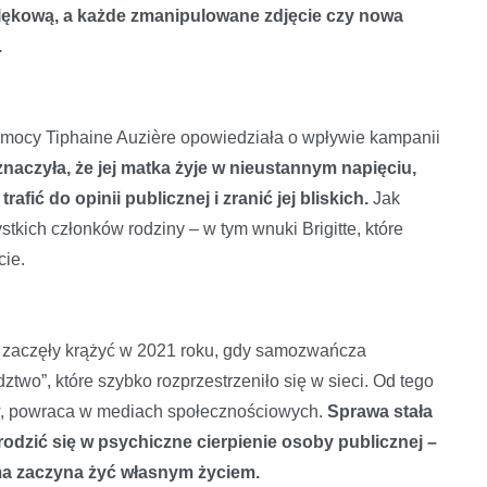
ę lękową, a każde zmanipulowane zdjęcie czy nowa
.
mocy Tiphaine Auzière opowiedziała o wpływie kampanii
naczyła, że jej matka żyje w nieustannym napięciu,
afić do opinii publicznej i zranić jej bliskich.
Jak
tkich członków rodziny – w tym wnuki Brigitte, które
cie.
on zaczęły krążyć w 2021 roku, gdy samozwańcza
ztwo”, które szybko rozprzestrzeniło się w sieci. Od tego
w, powraca w mediach społecznościowych.
Sprawa stała
odzić się w psychiczne cierpienie osoby publicznej –
ama zaczyna żyć własnym życiem.