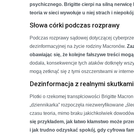
psychicznego. Brigitte cierpi na silną nerwic
teoria w sieci wywołuje u niej strach i niepokój
Słowa córki podczas rozprawy
Podczas rozprawy sądowej dotyczącej cyberprze
dezinformacyjnej na życie rodziny Macronów.
Zaz
obawiając się, że kolejne fałszywe treści mogą tr
dodała, konsekwencje tych ataków dotknęły wszys
mogą zetknąć się z tymi oszczerstwami w interne
Dezinformacja z realnymi skutkami
Plotki o rzekomej transpłciowości Brigitte Macr
„dziennikarka” rozpoczęła niezweryfikowane „śled
czasu teoria, mimo braku jakichkolwiek dowodó
się przykładem, jak łatwo kłamstwo może przer
i jak trudno odzyskać spokój, gdy cyfrowa f