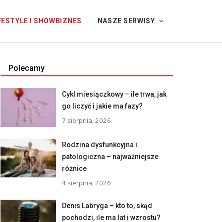
FESTYLE I SHOWBIZNES
NASZE SERWISY
Polecamy
Cykl miesiączkowy – ile trwa, jak
go liczyć i jakie ma fazy?
7 sierpnia, 2026
Rodzina dysfunkcyjna i
patologiczna – najważniejsze
różnice
4 sierpnia, 2026
Denis Labryga – kto to, skąd
pochodzi, ile ma lat i wzrostu?