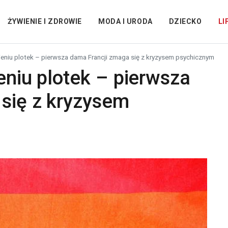
ŻYWIENIE I ZDROWIE
MODA I URODA
DZIECKO
LI
cieniu plotek – pierwsza dama Francji zmaga się z kryzysem psychicznym
eniu plotek – pierwsza
się z kryzysem