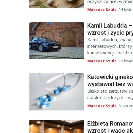
oczyszczające, wzmacn
Mateusz Szulc
24 kwie
Kamil Labudda – 
wzrost i życie p
Kamil Labudda, znany 
internetowych, którzy
konsekwencji i bardzo
Mateusz Szulc
10 kwie
Katowicki ginek
wystawiał bez w
Blisko sto zarzutów us
ustaleń śledczych – w
Mateusz Szulc
8 stycz
Elżbieta Romanow
wzrost i wagę ak