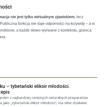
ności
macja nie jest tylko wirtualnym zjawiskiem
, lecz
Publiczna funkcja nie daje odporności na krzywdę – a w
erobione, a każde słowo wyrwane z kontekstu, granica
era.
u – tybetański eliksir młodości.
zepis
jeden z najbardziej cenionych naturalnych preparatów
jako „tybetański eliksir młodości”, ma silne działanie