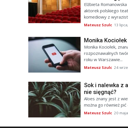
Elżbieta Romanowska 
aktorek polskiego teatr
komediowy z wyrazistą
Mateusz Szulc
13 lipca
Monika Kociołek 
Monika Kociołek, znana
rozpoznawalnych twór
roku w Warszawie...
Mateusz Szulc
24 wrze
Sok i nalewka z 
nie sięgnąć?
Aloes znany jest z wie
można go również pić 
Mateusz Szulc
20 maja