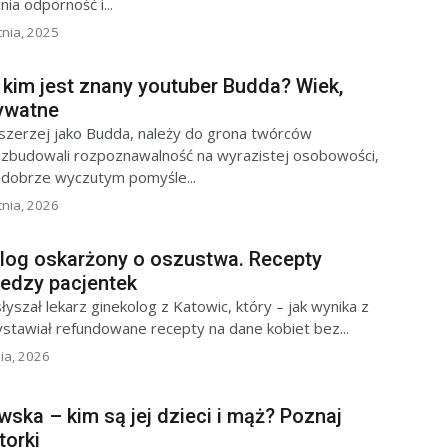
ia odporność i...
tnia, 2025
kim jest znany youtuber Budda? Wiek,
rywatne
szerzej jako Budda, należy do grona twórców
 zbudowali rozpoznawalność na wyrazistej osobowości,
 dobrze wyczutym pomyśle...
tnia, 2026
olog oskarżony o oszustwa. Recepty
iedzy pacjentek
łyszał lekarz ginekolog z Katowic, który – jak wynika z
ystawiał refundowane recepty na dane kobiet bez...
nia, 2026
ska – kim są jej dzieci i mąż? Poznaj
torki