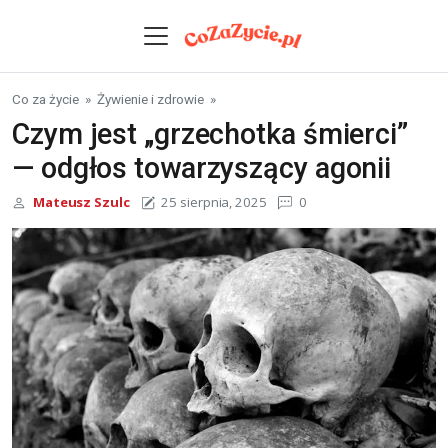
Skip to content
Co za życie
»
Żywienie i zdrowie
»
Czym jest „grzechotka śmierci”
— odgłos towarzyszący agonii
Mateusz Szulc
25 sierpnia, 2025
0