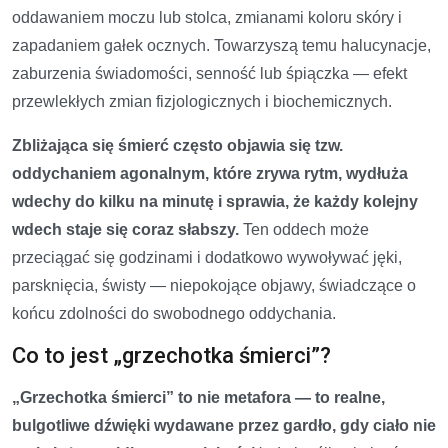
oddawaniem moczu lub stolca, zmianami koloru skóry i
zapadaniem gałek ocznych. Towarzyszą temu halucynacje,
zaburzenia świadomości, senność lub śpiączka — efekt
przewlekłych zmian fizjologicznych i biochemicznych.
Zbliżająca się śmierć często objawia się tzw.
oddychaniem agonalnym, które zrywa rytm, wydłuża
wdechy do kilku na minutę i sprawia, że każdy kolejny
wdech staje się coraz słabszy.
Ten oddech może
przeciągać się godzinami i dodatkowo wywoływać jęki,
parsknięcia, świsty — niepokojące objawy, świadczące o
końcu zdolności do swobodnego oddychania.
Co to jest „grzechotka śmierci”?
„Grzechotka śmierci” to nie metafora — to realne,
bulgotliwe dźwięki wydawane przez gardło, gdy ciało nie