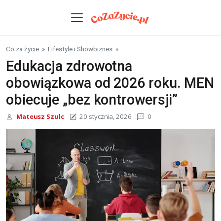
Skip to content
Co za życie
»
Lifestyle i Showbiznes
»
Edukacja zdrowotna
obowiązkowa od 2026 roku. MEN
obiecuje „bez kontrowersji”
Mateusz Szulc
20 stycznia, 2026
0