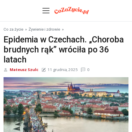
Skip to content
Co za życie
»
Żywienie i zdrowie
»
Epidemia w Czechach. „Choroba
brudnych rąk” wróciła po 36
latach
Mateusz Szulc
11 grudnia, 2025
0