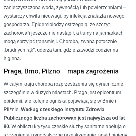
zanieczyszczoną wodą, żywnością lub powierzchniami –
wystarczy chwila nieuwagi, by infekcja znalazła nowego
gospodarza. Epidemiolodzy ostrzegają, że szczyt
zachorowań jeszcze nie nastąpił, a tłumy na jarmarkach
mogą sprzyjać transmisji. Choroba, zwana potocznie
„brudnych rąk”, uderza tam, gdzie zawodzi codzienna
higiena.
Praga, Brno, Pilzno – mapa zagrożenia
W całym kraju choroba rozprzestrzenia się dynamicznie,
szczególnie w dużych miastach. Praga jest epicentrum
epidemii, ale kolejne ogniska pojawiają się w Brnie i
Pilźnie.
Według czeskiego Instytutu Zdrowia
Publicznego liczba zachorowań jest najwyższa od lat
80.
W obliczu kryzysu czeskie służby sanitarne apelują o
szczepienia i rygorystyczne przestrzeganie zasad higieny.