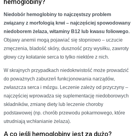
hemoglobiny?
Niedobór hemoglobiny to najczęstszy problem
związany z morfologią krwi – najczęściej spowodowany
niedoborem żelaza, witaminy B12 lub kwasu foliowego.
Objawy anemii mogą pojawiać się stopniowo – uczucie
zmęczenia, bladość skóry, duszność przy wysiłku, zawroty
głowy czy kołatanie serca to tylko niektóre z nich.
W skrajnych przypadkach niedokrwistość może prowadzić
do poważnych zaburzeń funkcjonowania narządów,
zwłaszcza serca i mózgu. Leczenie zależy od przyczyny –
najczęściej wprowadza się suplementację niedoborowych
składników, zmianę diety lub leczenie choroby
podstawowej (np. chorób przewodu pokarmowego, które
utrudniają wchłanianie żelaza).
A co jeśli hemoglobiny jest za dużo?