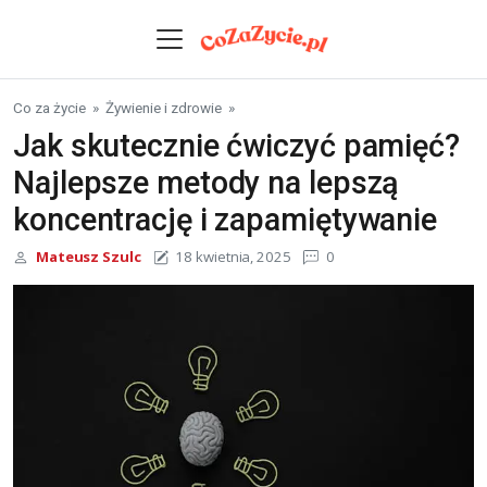
Skip to content
Co za życie
»
Żywienie i zdrowie
»
Jak skutecznie ćwiczyć pamięć?
Najlepsze metody na lepszą
koncentrację i zapamiętywanie
Mateusz Szulc
18 kwietnia, 2025
0