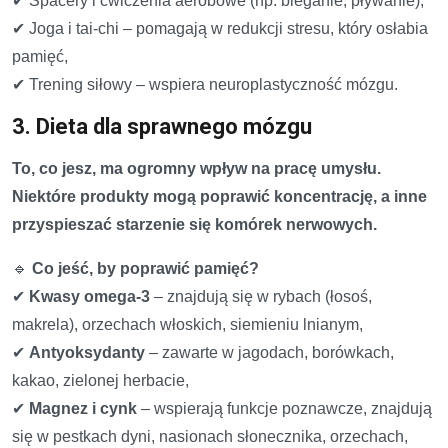
✔ Spacery i ćwiczenia aerobowe (np. bieganie, pływanie),
✔ Joga i tai-chi – pomagają w redukcji stresu, który osłabia
pamięć,
✔ Trening siłowy – wspiera neuroplastyczność mózgu.
3. Dieta dla sprawnego mózgu
To, co jesz, ma ogromny wpływ na pracę umysłu.
Niektóre produkty mogą poprawić koncentrację, a inne
przyspieszać starzenie się komórek nerwowych.
🔹
Co jeść, by poprawić pamięć?
✔
Kwasy omega-3
– znajdują się w rybach (łosoś,
makrela), orzechach włoskich, siemieniu lnianym,
✔
Antyoksydanty
– zawarte w jagodach, borówkach,
kakao, zielonej herbacie,
✔
Magnez i cynk
– wspierają funkcje poznawcze, znajdują
się w pestkach dyni, nasionach słonecznika, orzechach,