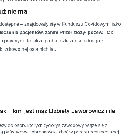
uż nie ma
y dostępne – znajdowały się w Funduszu Covidowym, jako
eczenie pacjentów, zanim Pfizer złożył pozew.
I tak
em prawnym. To także próba rozliczenia jednego z
i zdrowotnej ostatnich lat.
k – kim jest mąż Elżbiety Jaworowicz i ile
eży do osób, których życiorys zawodowy wiąże się z
ją państwową i obronnością, choć w przestrzeni medialnej