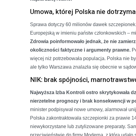
Umowa, której Polska nie dotrzyma
Sprawa dotyczy 60 milionów dawek szczepionek, 
Europejską w imieniu państw członkowskich – miał
Zdrowia poinformowało jednak, że nie zamierza
okoliczności faktyczne i argumenty prawne.
Po
więcej niż potrzebowała populacja. Polska nie b
ale tylko Warszawa znalazła się obecnie w sądo
NIK: brak spójności, marnotrawstw
Najwyższa Izba Kontroli ostro skrytykowała dz
nierzetelne prognozy i brak konsekwencji w
minister podpisywał nowe umowy, alarmował unij
Polska zakontraktowała szczepionki za prawie 14
niewykorzystane lub zutylizowane preparaty. Sam
przeciwieństwie do firmy Moderna, z którą udało