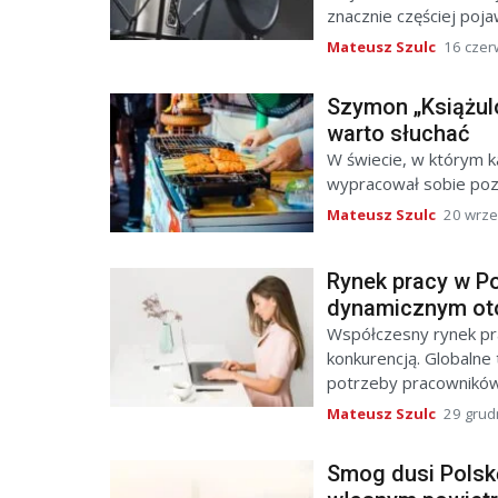
znacznie częściej pojaw
Mateusz Szulc
16 czer
Szymon „Książulo
warto słuchać
W świecie, w którym ka
wypracował sobie pozyc
Mateusz Szulc
20 wrze
Rynek pracy w Po
dynamicznym ot
Współczesny rynek pra
konkurencją. Globalne 
potrzeby pracowników 
Mateusz Szulc
29 grud
Smog dusi Polskę