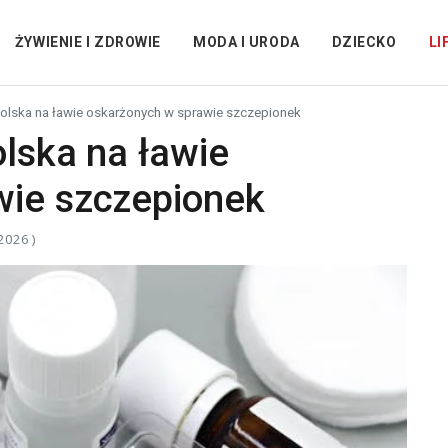
ŻYWIENIE I ZDROWIE
MODA I URODA
DZIECKO
LI
 Polska na ławie oskarżonych w sprawie szczepionek
olska na ławie
wie szczepionek
 2026 )