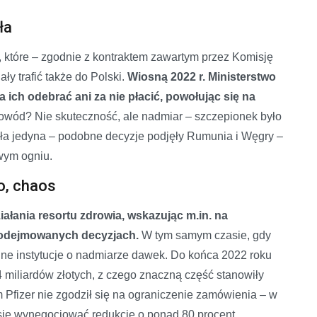
ła
które – zgodnie z kontraktem zawartym przez Komisję
y trafić także do Polski.
Wiosną 2022 r. Ministerstwo
 ich odebrać ani za nie płacić, powołując się na
wód? Nie skuteczność, ale nadmiar – szczepionek było
yła jedyna – podobne decyzje podjęły Rumunia i Węgry –
wym ogniu.
o, chaos
iałania resortu zdrowia, wskazując m.in. na
 podejmowanych decyzjach.
W tym samym czasie, gdy
ne instytucje o nadmiarze dawek. Do końca 2022 roku
 miliardów złotych, z czego znaczną część stanowiły
 Pfizer nie zgodził się na ograniczenie zamówienia – w
 się wynegocjować redukcję o ponad 80 procent.