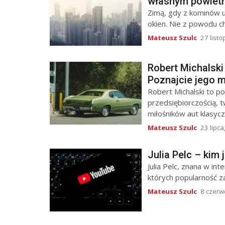
własnym powiet
Zimą, gdy z kominów u
okien. Nie z powodu ch
Mateusz Szulc
27 list
Robert Michalski 
Poznajcie jego m
Robert Michalski to po
przedsiębiorczością, 
miłośników aut klasyczn
Mateusz Szulc
23 lipca
Julia Pelc – kim
Julia Pelc, znana w in
których popularność za
Mateusz Szulc
8 czerw