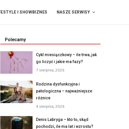
FESTYLE I SHOWBIZNES
NASZE SERWISY
Polecamy
Cykl miesiączkowy – ile trwa, jak
go liczyć i jakie ma fazy?
7 sierpnia, 2026
Rodzina dysfunkcyjna i
patologiczna – najważniejsze
różnice
4 sierpnia, 2026
Denis Labryga – kto to, skąd
pochodzi, ile ma lat i wzrostu?