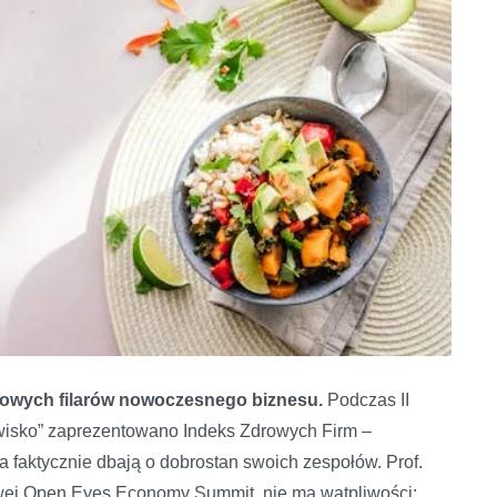
zowych filarów nowoczesnego biznesu.
Podczas II
owisko” zaprezentowano Indeks Zdrowych Firm –
a faktycznie dbają o dobrostan swoich zespołów. Prof.
ej Open Eyes Economy Summit, nie ma wątpliwości: