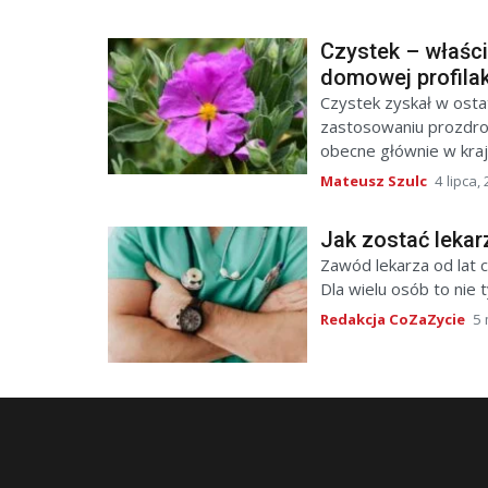
Czystek – właśc
domowej profila
Czystek zyskał w ostat
zastosowaniu prozdrow
obecne głównie w kraja
Mateusz Szulc
4 lipca,
Jak zostać leka
Zawód lekarza od lat 
Dla wielu osób to nie 
Redakcja CoZaZycie
5 