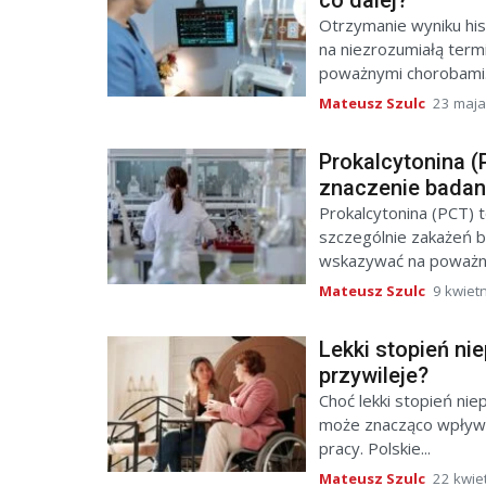
co dalej?
Otrzymanie wyniku his
na niezrozumiałą term
poważnymi chorobami.
Mateusz Szulc
23 maja
Prokalcytonina (
znaczenie badan
Prokalcytonina (PCT) 
szczególnie zakażeń b
wskazywać na poważne
Mateusz Szulc
9 kwiet
Lekki stopień ni
przywileje?
Choć lekki stopień ni
może znacząco wpływa
pracy. Polskie...
Mateusz Szulc
22 kwie