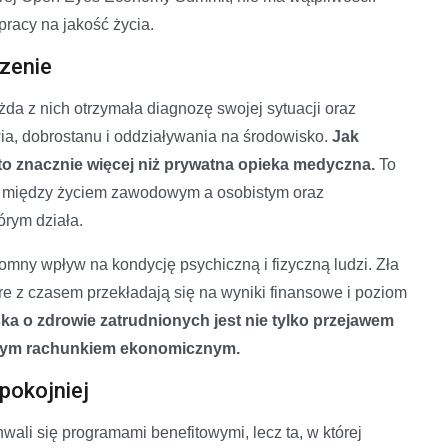
pracy na jakość życia.
czenie
da z nich otrzymała diagnozę swojej sytuacji oraz
a, dobrostanu i oddziaływania na środowisko.
Jak
to znacznie więcej niż prywatna opieka medyczna.
To
ga między życiem zawodowym a osobistym oraz
órym działa.
mny wpływ na kondycję psychiczną i fizyczną ludzi. Zła
tóre z czasem przekładają się na wyniki finansowe i poziom
ska o zdrowie zatrudnionych jest nie tylko przejawem
ykłym rachunkiem ekonomicznym.
pokojniej
hwali się programami benefitowymi, lecz ta, w której