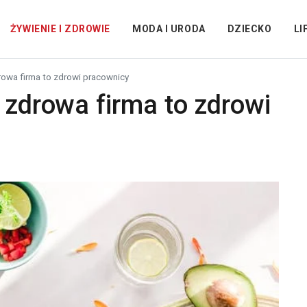
ŻYWIENIE I ZDROWIE
MODA I URODA
DZIECKO
LI
drowa firma to zdrowi pracownicy
 zdrowa firma to zdrowi