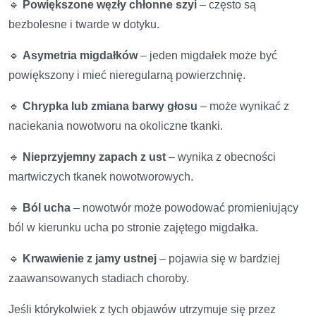
🔹
Powiększone węzły chłonne szyi
– często są
bezbolesne i twarde w dotyku.
🔹
Asymetria migdałków
– jeden migdałek może być
powiększony i mieć nieregularną powierzchnię.
🔹
Chrypka lub zmiana barwy głosu
– może wynikać z
naciekania nowotworu na okoliczne tkanki.
🔹
Nieprzyjemny zapach z ust
– wynika z obecności
martwiczych tkanek nowotworowych.
🔹
Ból ucha
– nowotwór może powodować promieniujący
ból w kierunku ucha po stronie zajętego migdałka.
🔹
Krwawienie z jamy ustnej
– pojawia się w bardziej
zaawansowanych stadiach choroby.
Jeśli którykolwiek z tych objawów utrzymuje się przez