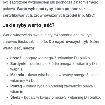
być zagrożone wyginięciem lub pochodzą z nadmiernego
połowu.
Warto wybierać ryby, które pochodzą z
certyfikowanych, zrównoważonych źródeł (np. MSC).
Jakie ryby warto jeść?
Warto włączyć do swojej diety różnorodne gatunki ryb,
zarówno tłuste, jak i chude.
Do najzdrowszych ryb, które
warto jeść, należą:
Łosoś
– bogaty w omega-3, witaminę D i białko.
Sardynki
– doskonałe źródło omega-3, witaminy D i
wapnia.
Makrela
– tłusta ryba bogata w kwasy omega-3, selen i
witaminy A i D.
Pstrąg
– chuda ryba o wysokiej zawartości białka i
witamin.
Śledź
– bogaty w kwasy omega-3, witaminę D i białko.