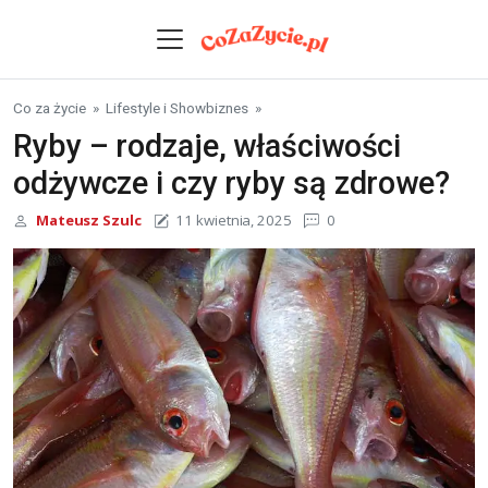
Skip to content
Co za życie
»
Lifestyle i Showbiznes
»
Ryby – rodzaje, właściwości
odżywcze i czy ryby są zdrowe?
Mateusz Szulc
11 kwietnia, 2025
0