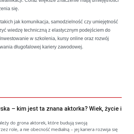
alifikacji. Coraz większe znaczenie mają umiejętności
enia się.
 takich jak komunikacja, samodzielność czy umiejętność
ączyć wiedzę techniczną z elastycznym podejściem do
 Inwestowanie w szkolenia, kursy online oraz rozwój
wania długofalowej kariery zawodowej.
ka – kim jest ta znana aktorka? Wiek, życie i
leży do grona aktorek, które budują swoją
z role, a nie obecność medialną – jej kariera rozwija się