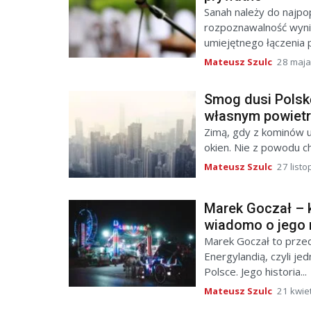
Sanah należy do najpop
rozpoznawalność wynik
umiejętnego łączenia p
Mateusz Szulc
28 maja
Smog dusi Polskę
własnym powiet
Zimą, gdy z kominów u
okien. Nie z powodu ch
Mateusz Szulc
27 list
Marek Goczał – ki
wiadomo o jego 
Marek Goczał to przeds
Energylandią, czyli j
Polsce. Jego historia...
Mateusz Szulc
21 kwie