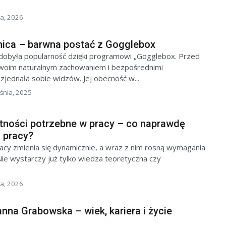
a, 2026
nica – barwna postać z Gogglebox
dobyła popularność dzięki programowi „Gogglebox. Przed
swoim naturalnym zachowaniem i bezpośrednimi
jednała sobie widzów. Jej obecność w...
śnia, 2025
tności potrzebne w pracy – co naprawdę
u pracy?
cy zmienia się dynamicznie, a wraz z nim rosną wymagania
e wystarczy już tylko wiedza teoretyczna czy
a, 2026
anna Grabowska – wiek, kariera i życie