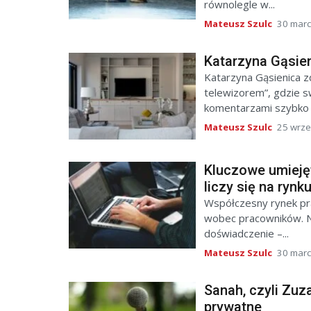
równolegle w...
Mateusz Szulc
30 marc
Katarzyna Gąsie
Katarzyna Gąsienica z
telewizorem”, gdzie 
komentarzami szybko z
Mateusz Szulc
25 wrze
Kluczowe umieję
liczy się na rynk
Współczesny rynek pra
wobec pracowników. Ni
doświadczenie –...
Mateusz Szulc
30 marc
Sanah, czyli Zuz
prywatne