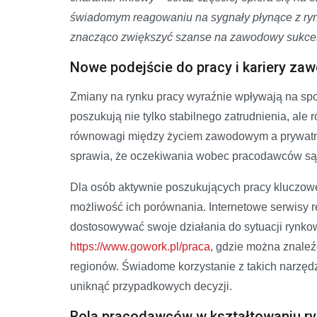
świadomym reagowaniu na sygnały płynące z rynk
znacząco zwiększyć szanse na zawodowy sukce
Nowe podejście do pracy i kariery za
Zmiany na rynku pracy wyraźnie wpływają na spo
poszukują nie tylko stabilnego zatrudnienia, ale
równowagi między życiem zawodowym a prywatnym
sprawia, że oczekiwania wobec pracodawców są z
Dla osób aktywnie poszukujących pracy kluczowe
możliwość ich porównania. Internetowe serwisy 
dostosowywać swoje działania do sytuacji rynkow
https://www.gowork.pl/praca
, gdzie można znaleź
regionów. Świadome korzystanie z takich narzęd
uniknąć przypadkowych decyzji.
Rola pracodawców w kształtowaniu ry