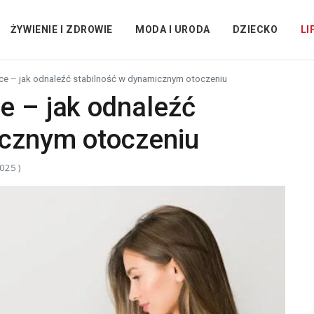
ŻYWIENIE I ZDROWIE
MODA I URODA
DZIECKO
LI
ce – jak odnaleźć stabilność w dynamicznym otoczeniu
e – jak odnaleźć
icznym otoczeniu
025 )