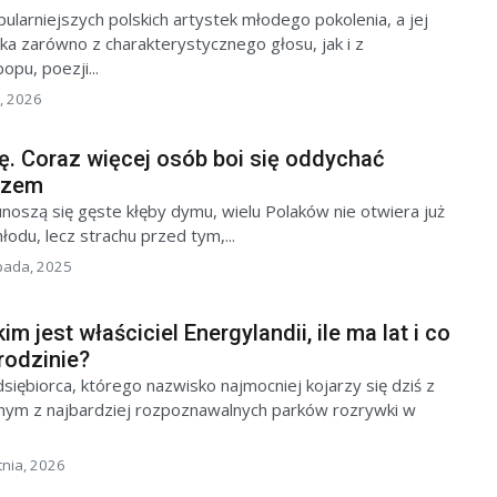
ularniejszych polskich artystek młodego pokolenia, a jej
a zarówno z charakterystycznego głosu, jak i z
opu, poezji...
, 2026
. Coraz więcej osób boi się oddychać
rzem
noszą się gęste kłęby dymu, wielu Polaków nie otwiera już
łodu, lecz strachu przed tym,...
opada, 2025
m jest właściciel Energylandii, ile ma lat i co
rodzinie?
iębiorca, którego nazwisko najmocniej kojarzy się dziś z
ednym z najbardziej rozpoznawalnych parków rozrywki w
tnia, 2026