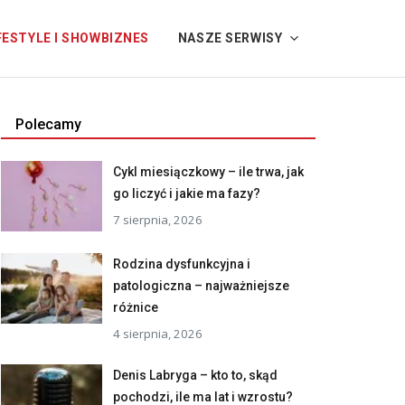
FESTYLE I SHOWBIZNES
NASZE SERWISY
Polecamy
Cykl miesiączkowy – ile trwa, jak
go liczyć i jakie ma fazy?
7 sierpnia, 2026
Rodzina dysfunkcyjna i
patologiczna – najważniejsze
różnice
4 sierpnia, 2026
Denis Labryga – kto to, skąd
pochodzi, ile ma lat i wzrostu?