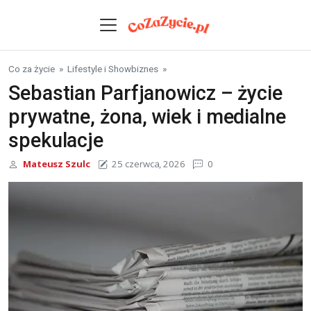
Skip to content
Co za życie
»
Lifestyle i Showbiznes
»
Sebastian Parfjanowicz – życie
prywatne, żona, wiek i medialne
spekulacje
Mateusz Szulc
25 czerwca, 2026
0