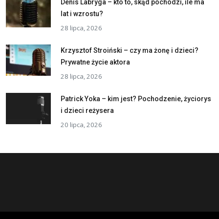
Denis Labryga – kto to, skąd pochodzi, ile ma
lat i wzrostu?
28 lipca, 2026
Krzysztof Stroiński – czy ma żonę i dzieci?
Prywatne życie aktora
28 lipca, 2026
Patrick Yoka – kim jest? Pochodzenie, życiorys
i dzieci reżysera
20 lipca, 2026