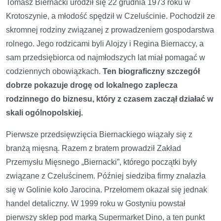
Tomasz Biernacki urodził się 22 grudnia 1973 roku w
Krotoszynie, a młodość spędził w Czeluścinie. Pochodził ze
skromnej rodziny związanej z prowadzeniem gospodarstwa
rolnego. Jego rodzicami byli Alojzy i Regina Biernaccy, a
sam przedsiębiorca od najmłodszych lat miał pomagać w
codziennych obowiązkach.
Ten biograficzny szczegół
dobrze pokazuje drogę od lokalnego zaplecza
rodzinnego do biznesu, który z czasem zaczął działać w
skali ogólnopolskiej.
Pierwsze przedsięwzięcia Biernackiego wiązały się z
branżą mięsną. Razem z bratem prowadził Zakład
Przemysłu Mięsnego „Biernacki”, którego początki były
związane z Czeluścinem. Później siedziba firmy znalazła
się w Golinie koło Jarocina. Przełomem okazał się jednak
handel detaliczny. W 1999 roku w Gostyniu powstał
pierwszy sklep pod marką Supermarket Dino, a ten punkt