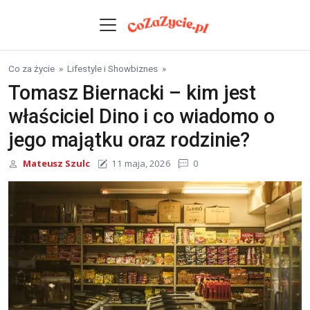
Skip to content
Co za życie
»
Lifestyle i Showbiznes
»
Tomasz Biernacki – kim jest
właściciel Dino i co wiadomo o
jego majątku oraz rodzinie?
Mateusz Szulc
11 maja, 2026
0