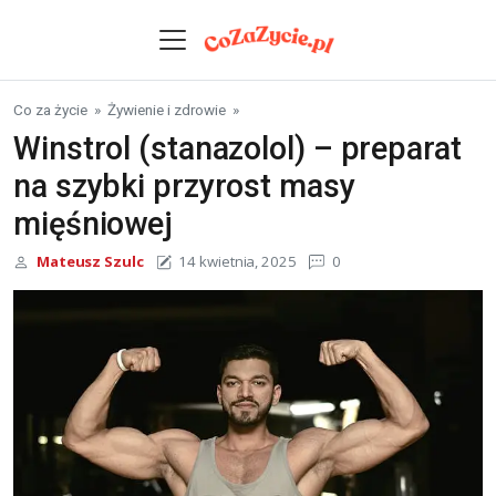
Skip to content
Co za życie
»
Żywienie i zdrowie
»
Winstrol (stanazolol) – preparat
na szybki przyrost masy
mięśniowej
Mateusz Szulc
14 kwietnia, 2025
0