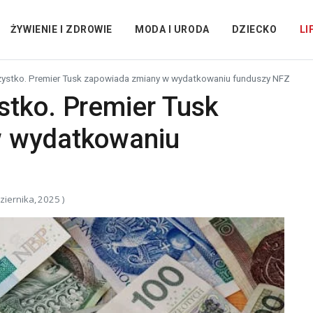
ŻYWIENIE I ZDROWIE
MODA I URODA
DZIECKO
LI
ystko. Premier Tusk zapowiada zmiany w wydatkowaniu funduszy NFZ
stko. Premier Tusk
w wydatkowaniu
ziernika, 2025 )