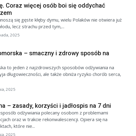
. Coraz więcej osób boi się oddychać
rzem
noszą się gęste kłęby dymu, wielu Polaków nie otwiera już
łodu, lecz strachu przed tym,...
opada, 2025
omorska – smaczny i zdrowy sposób na
ka to jeden z najzdrowszych sposobów odżywiania na
zyja długowieczności, ale także obniża ryzyko chorób serca,
nia, 2025
a – zasady, korzyści i jadłospis na 7 dni
o sposób odżywiania polecany osobom z problemami
jach oraz w trakcie rekonwalescencji. Opiera się na
ach, które nie...
nia, 2025