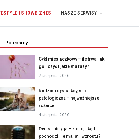
FESTYLE I SHOWBIZNES
NASZE SERWISY
Polecamy
Cykl miesiączkowy – ile trwa, jak
go liczyć i jakie ma fazy?
7 sierpnia, 2026
Rodzina dysfunkcyjna i
patologiczna – najważniejsze
różnice
4 sierpnia, 2026
Denis Labryga – kto to, skąd
pochodzi, ile ma lat i wzrostu?