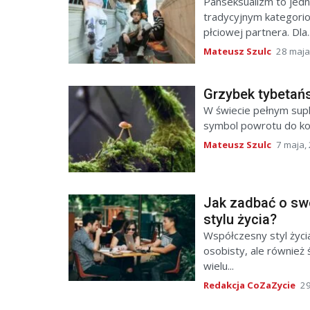
Panseksualizm to jedn
tradycyjnym kategoriom
płciowej partnera. Dla..
Mateusz Szulc
28 maja
Grzybek tybetańsk
W świecie pełnym supl
symbol powrotu do kor
Mateusz Szulc
7 maja,
Jak zadbać o sw
stylu życia?
Współczesny styl życia
osobisty, ale również 
wielu...
Redakcja CoZaZycie
29