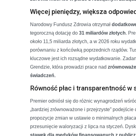
Więcej pieniędzy, większa odpowie
Narodowy Fundusz Zdrowia otrzymał
dodatkowe 
tegoroczną dotację do
31 miliardów złotych
. Pr
około 11,5 miliarda złotych, a w 2026 roku wydat
porównaniu z końcówką poprzednich rządów. Tus
kluczowe jest ich rozsądne wydatkowanie. Zadani
Grendzie, która prowadzi prace nad
zrównoważen
świadczeń.
Równość płac i transparentność w 
Premier odniósł się do różnic wynagrodzeń wśród 
„bardziej zrównoważone i przejrzyste” podejście
propozycje zmian w ustawie o minimalnych płac
przesunięcie waloryzacji z lipca na styczeń. Dys
stawek dla medyków finansowanych z publicz