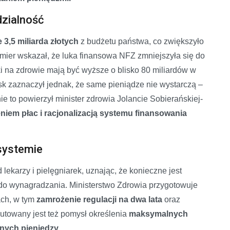
dzialność
3,5 miliarda złotych
z budżetu państwa, co zwiększyło
emier wskazał, że luka finansowa NFZ zmniejszyła się do
ki na zdrowie mają być wyższe o blisko 80 miliardów w
k zaznaczył jednak, że same pieniądze nie wystarczą –
e to powierzył minister zdrowia Jolancie Sobierańskiej-
iem płac i racjonalizacją systemu finansowania
systemie
lekarzy i pielęgniarek, uznając, że konieczne jest
 do wynagradzania. Ministerstwo Zdrowia przygotowuje
ach, w tym
zamrożenie regulacji na dwa lata
oraz
kutowany jest też pomysł określenia
maksymalnych
nych pieniędzy.