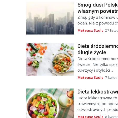
Smog dusi Polskę
własnym powiet
Zimą, gdy z kominów u
okien. Nie z powodu ch
Mateusz Szulc
27 list
Dieta śródziemn
długie życie
Dieta śródziemnomors
świecie. Nie tylko spr
cukrzycy i otyłości....
Mateusz Szulc
7 kwiet
Dieta lekkostrawn
Dieta lekkostrawna t
trawiennymi, po operac
łatwostrawnych produkt
Mateusz Szulc
8 kwiet