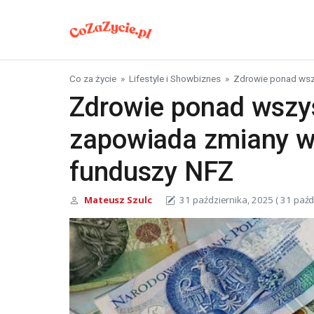
Skip to content
Co za życie
»
Lifestyle i Showbiznes
»
Zdrowie ponad wsz
Zdrowie ponad wszy
zapowiada zmiany 
funduszy NFZ
Mateusz Szulc
31 października, 2025
( 31 paźd