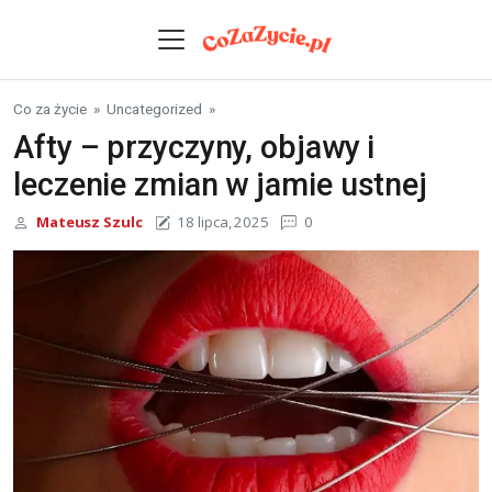
Skip to content
Co za życie
»
Uncategorized
»
Afty – przyczyny, objawy i
leczenie zmian w jamie ustnej
Mateusz Szulc
18 lipca, 2025
0