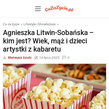
Skip to content
Co za życie
»
Lifestyle i Showbiznes
»
Agnieszka Litwin-Sobańska –
kim jest? Wiek, mąż i dzieci
artystki z kabaretu
Mateusz Szulc
14 lipca, 2025
0