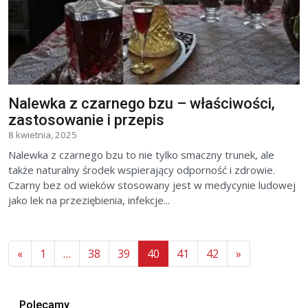
Nalewka z czarnego bzu – właściwości,
zastosowanie i przepis
8 kwietnia, 2025
Nalewka z czarnego bzu to nie tylko smaczny trunek, ale
także naturalny środek wspierający odporność i zdrowie.
Czarny bez od wieków stosowany jest w medycynie ludowej
jako lek na przeziębienia, infekcje...
«
1
…
38
39
40
41
42
»
Polecamy