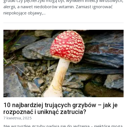
grudki czy pęcherzyki mogą być wynikiem infekcji wirusowych,
alergii, a nawet niedoborów witamin. Zamiast ignorować
niepokojące objawy,...
10 najbardziej trujących grzybów – jak je
rozpoznać i uniknąć zatrucia?
7 kwietnia, 2025
Nie wszystkie grzyby nadają się do jedzenia – niektóre mogą