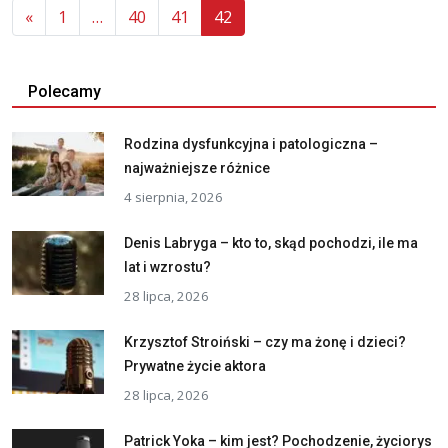
«
1
…
40
41
42
Polecamy
Rodzina dysfunkcyjna i patologiczna –
najważniejsze różnice
4 sierpnia, 2026
Denis Labryga – kto to, skąd pochodzi, ile ma
lat i wzrostu?
28 lipca, 2026
Krzysztof Stroiński – czy ma żonę i dzieci?
Prywatne życie aktora
28 lipca, 2026
Patrick Yoka – kim jest? Pochodzenie, życiorys