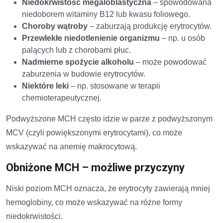
Niedokrwistość megaloblastyczna
– spowodowana
niedoborem witaminy B12 lub kwasu foliowego.
Choroby wątroby
– zaburzają produkcję erytrocytów.
Przewlekłe niedotlenienie organizmu
– np. u osób
palących lub z chorobami płuc.
Nadmierne spożycie alkoholu
– może powodować
zaburzenia w budowie erytrocytów.
Niektóre leki
– np. stosowane w terapii
chemioterapeutycznej.
Podwyższone MCH często idzie w parze z podwyższonym
MCV (czyli powiększonymi erytrocytami), co może
wskazywać na anemię makrocytową.
Obniżone MCH – możliwe przyczyny
Niski poziom MCH oznacza, że erytrocyty zawierają mniej
hemoglobiny, co może wskazywać na różne formy
niedokrwistości.