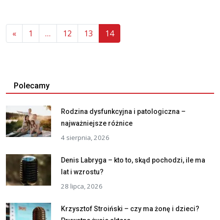
«
1
…
12
13
14
Polecamy
Rodzina dysfunkcyjna i patologiczna –
najważniejsze różnice
4 sierpnia, 2026
Denis Labryga – kto to, skąd pochodzi, ile ma
lat i wzrostu?
28 lipca, 2026
Krzysztof Stroiński – czy ma żonę i dzieci?