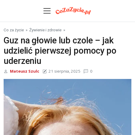
Skip to content
Co za życie
»
Żywienie i zdrowie
»
Guz na głowie lub czole – jak
udzielić pierwszej pomocy po
uderzeniu
Mateusz Szulc
21 sierpnia, 2025
0