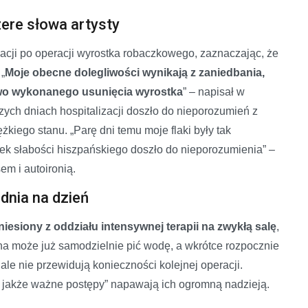
zere słowa artysty
acji po operacji wyrostka robaczkowego, zaznaczając, że
„
Moje obecne dolegliwości wynikają z zaniedbania,
owo wykonanego usunięcia wyrostka
” – napisał w
ych dniach hospitalizacji doszło do nieporozumień z
żkiego stanu. „Parę dni temu moje flaki były tak
kutek słabości hiszpańskiego doszło do nieporozumienia” –
em i autoironią.
dnia na dzień
iesiony z oddziału intensywnej terapii na zwykłą salę
,
a może już samodzielnie pić wodę, a wkrótce rozpocznie
 ale nie przewidują konieczności kolejnej operacji.
e jakże ważne postępy” napawają ich ogromną nadzieją.