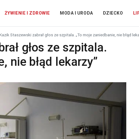
ŻYWIENIE I ZDROWIE
MODA I URODA
DZIECKO
LI
Kazik Staszewski zabrał głos ze szpitala. „To moje zaniedbanie, nie błąd lek
rał głos ze szpitala.
, nie błąd lekarzy”