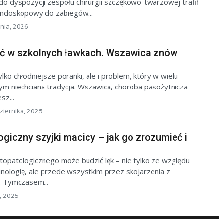
o dyspozycji zespołu chirurgii szczękowo-twarzowej trafił
ndoskopowy do zabiegów...
znia, 2026
ć w szkolnych ławkach. Wszawica znów
ylko chłodniejsze poranki, ale i problem, który w wielu
ym niechciana tradycja. Wszawica, choroba pasożytnicza
z...
ziernika, 2025
ogiczny szyjki macicy – jak go zrozumieć i
topatologicznego może budzić lęk – nie tylko ze względu
inologię, ale przede wszystkim przez skojarzenia z
 Tymczasem...
, 2025