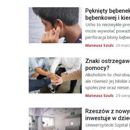
Pęknięty bębenek
bębenkowej i kie
Ucho to niezwykle pre
może wywołać poważne
perforacja błony bęben
Mateusz Szulc
20 marc
Znaki ostrzegawc
pomocy?
Alkoholizm to choroba
ale również jej bliski
społeczne oraz niesie..
Mateusz Szulc
29 sier
Rzeszów z nowym
inwestuje w dzie
Uniwersytecki Szpital