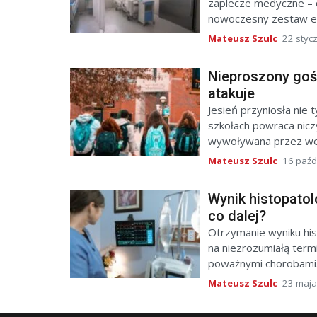
zaplecze medyczne – d
nowoczesny zestaw e
Mateusz Szulc
22 styc
Nieproszony goś
atakuje
Jesień przyniosła nie t
szkołach powraca nicz
wywoływana przez wes
Mateusz Szulc
16 paźd
Wynik histopatol
co dalej?
Otrzymanie wyniku his
na niezrozumiałą term
poważnymi chorobami.
Mateusz Szulc
23 maja