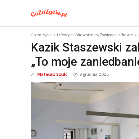
Skip to content
Co za życie
»
Lifestyle i Showbiznes
/
Żywienie i zdrowie
»
Kazik Staszewski zab
„To moje zaniedbanie
Mateusz Szulc
9 grudnia, 2025