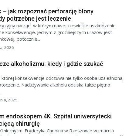
 – jak rozpoznać perforację błony
dy potrzebne jest leczenie
cyzyjny narząd, w którym nawet niewielkie uszkodzenie
 konsekwencje. Jednym z groźniejszych urazów jest
kowej, potocznie...
a, 2026
ze alkoholizmu: kiedy i gdzie szukać
, której konsekwencje odczuwa nie tylko osoba uzależniona,
e otoczenie. Nadużywanie alkoholu odciska także piętno
.
pnia, 2025
 endoskopem 4K. Szpital uniwersytecki
cięcą chirurgię
 Kliniczny im. Fryderyka Chopina w Rzeszowie wzmacnia