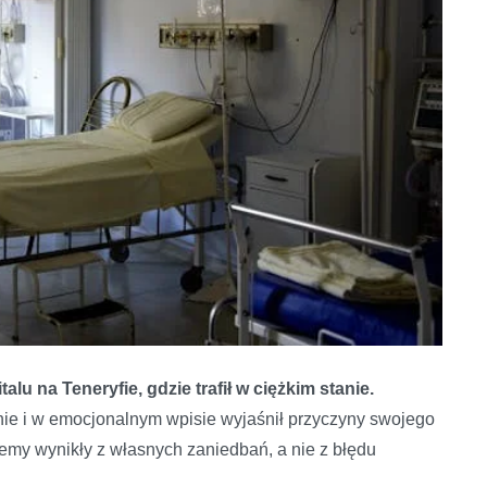
lu na Teneryfie, gdzie trafił w ciężkim stanie.
nie i w emocjonalnym wpisie wyjaśnił przyczyny swojego
lemy wynikły z własnych zaniedbań, a nie z błędu