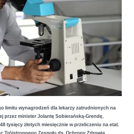
 limitu wynagrodzeń dla lekarzy zatrudnionych na
j przez minister Jolantę Sobierańską-Grendę,
 tysięcy złotych miesięcznie w przeliczeniu na etat.
c Trójstronnego Zespołu ds. Ochrony Zdrowia.