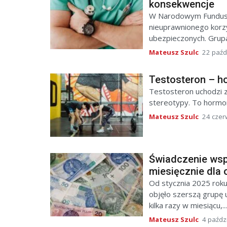
konsekwencje
W Narodowym Fundusz
nieuprawnionego korz
ubezpieczonych. Grup
Mateusz Szulc
22 paźd
Testosteron – ho
Testosteron uchodzi z
stereotypy. To hormon 
Mateusz Szulc
24 czer
Świadczenie wsp
miesięcznie dla
Od stycznia 2025 roku
objęło szerszą grupę 
kilka razy w miesiącu,...
Mateusz Szulc
4 paźdz