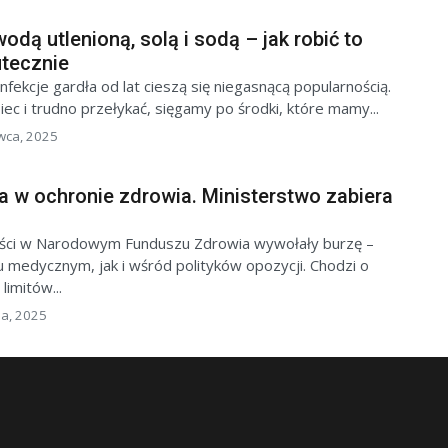
odą utlenioną, solą i sodą – jak robić to
utecznie
ekcje gardła od lat cieszą się niegasnącą popularnością.
ec i trudno przełykać, sięgamy po środki, które mamy...
wca, 2025
a w ochronie zdrowia. Ministerstwo zabiera
ści w Narodowym Funduszu Zdrowia wywołały burzę –
medycznym, jak i wśród polityków opozycji. Chodzi o
imitów...
ia, 2025