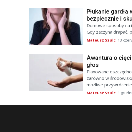
Płukanie gardła w
bezpiecznie i sk
Domowe sposoby na inf
Gdy zaczyna drapać, pi
Mateusz Szulc
13 czer
Awantura o cięci
głos
Planowane oszczędno
zarówno w środowisku 
możliwe przywrócenie l
Mateusz Szulc
3 grudn