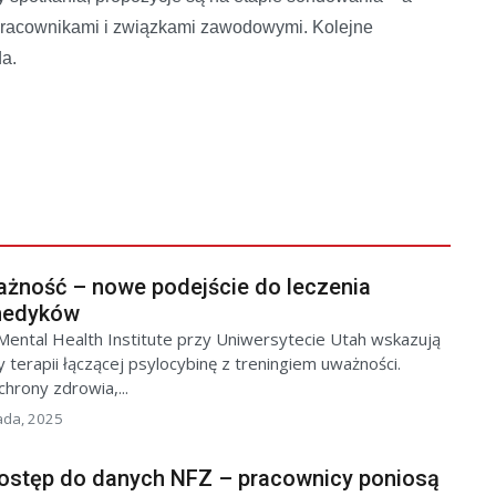
 pracownikami i związkami zawodowymi. Kolejne
a.
ażność – nowe podejście do leczenia
 medyków
ental Health Institute przy Uniwersytecie Utah wskazują
y terapii łączącej psylocybinę z treningiem uważności.
rony zdrowia,...
pada, 2025
ostęp do danych NFZ – pracownicy poniosą