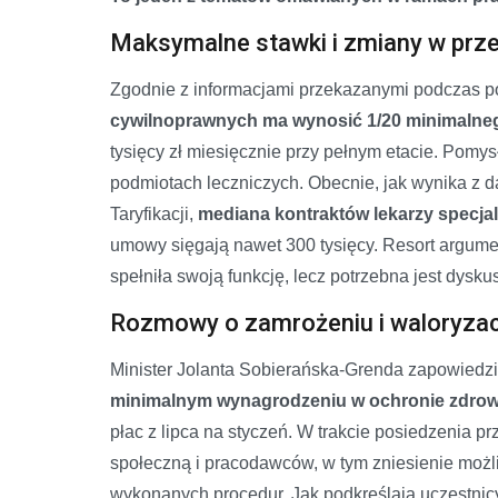
Maksymalne stawki i zmiany w prz
Zgodnie z informacjami przekazanymi podczas p
cywilnoprawnych ma wynosić 1/20 minimalne
tysięcy zł miesięcznie przy pełnym etacie. Pomy
podmiotach leczniczych. Obecnie, jak wynika z 
Taryfikacji,
mediana kontraktów lekarzy specjal
umowy sięgają nawet 300 tysięcy. Resort argum
spełniła swoją funkcję, lecz potrzebna jest dys
Rozmowy o zamrożeniu i waloryzac
Minister Jolanta Sobierańska-Grenda zapowiedzi
minimalnym wynagrodzeniu w ochronie zdrowi
płac z lipca na styczeń. W trakcie posiedzenia 
społeczną i pracodawców, w tym zniesienie możli
wykonanych procedur. Jak podkreślają uczestnic