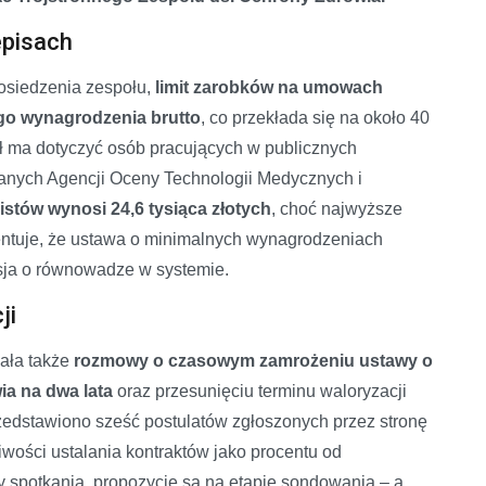
episach
osiedzenia zespołu,
limit zarobków na umowach
go wynagrodzenia brutto
, co przekłada się na około 40
sł ma dotyczyć osób pracujących w publicznych
danych Agencji Oceny Technologii Medycznych i
istów wynosi 24,6 tysiąca złotych
, choć najwyższe
entuje, że ustawa o minimalnych wynagrodzeniach
kusja o równowadze w systemie.
ji
ała także
rozmowy o czasowym zamrożeniu ustawy o
a na dwa lata
oraz przesunięciu terminu waloryzacji
przedstawiono sześć postulatów zgłoszonych przez stronę
wości ustalania kontraktów jako procentu od
y spotkania, propozycje są na etapie sondowania – a