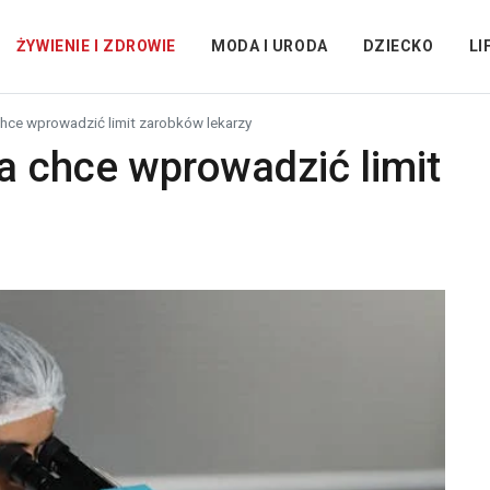
ŻYWIENIE I ZDROWIE
MODA I URODA
DZIECKO
LI
hce wprowadzić limit zarobków lekarzy
a chce wprowadzić limit