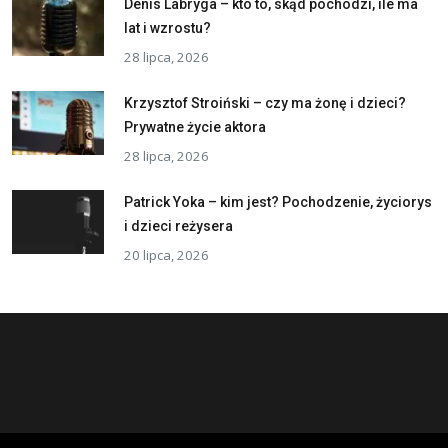
Denis Labryga – kto to, skąd pochodzi, ile ma
lat i wzrostu?
28 lipca, 2026
Krzysztof Stroiński – czy ma żonę i dzieci?
Prywatne życie aktora
28 lipca, 2026
Patrick Yoka – kim jest? Pochodzenie, życiorys
i dzieci reżysera
20 lipca, 2026