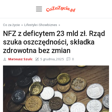
Skip to content
Co za życie
»
Lifestyle i Showbiznes
»
NFZ z deficytem 23 mld zł. Rząd
szuka oszczędności, składka
zdrowotna bez zmian
Mateusz Szulc
5 grudnia, 2025
0