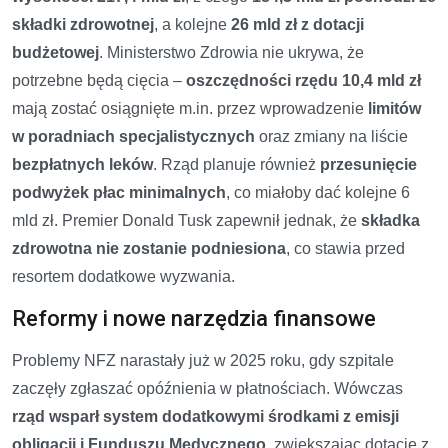
składki zdrowotnej
, a kolejne
26 mld zł z dotacji
budżetowej
. Ministerstwo Zdrowia nie ukrywa, że
potrzebne będą cięcia –
oszczędności rzędu 10,4 mld zł
mają zostać osiągnięte m.in. przez wprowadzenie
limitów
w poradniach specjalistycznych
oraz zmiany na liście
bezpłatnych leków
. Rząd planuje również
przesunięcie
podwyżek płac minimalnych
, co miałoby dać kolejne 6
mld zł. Premier Donald Tusk zapewnił jednak, że
składka
zdrowotna nie zostanie podniesiona
, co stawia przed
resortem dodatkowe wyzwania.
Reformy i nowe narzędzia finansowe
Problemy NFZ narastały już w 2025 roku, gdy szpitale
zaczęły zgłaszać opóźnienia w płatnościach. Wówczas
rząd wsparł system dodatkowymi środkami z emisji
obligacji i Funduszu Medycznego
, zwiększając dotację z