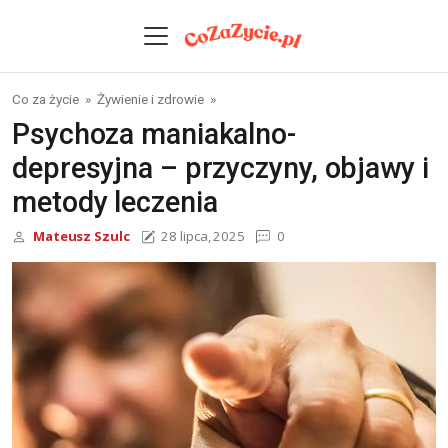
Skip to content
Co za życie
»
Żywienie i zdrowie
»
Psychoza maniakalno-
depresyjna – przyczyny, objawy i
metody leczenia
Mateusz Szulc
28 lipca, 2025
0