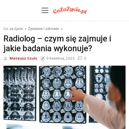
Skip to content
Co za życie
»
Żywienie i zdrowie
»
Radiolog – czym się zajmuje i
jakie badania wykonuje?
Mateusz Szulc
9 kwietnia, 2025
0