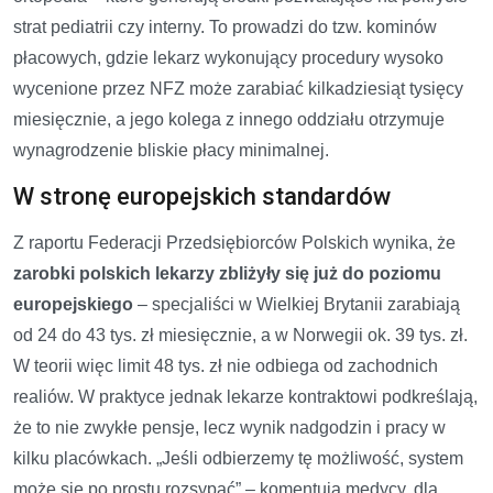
strat pediatrii czy interny. To prowadzi do tzw. kominów
płacowych, gdzie lekarz wykonujący procedury wysoko
wycenione przez NFZ może zarabiać kilkadziesiąt tysięcy
miesięcznie, a jego kolega z innego oddziału otrzymuje
wynagrodzenie bliskie płacy minimalnej.
W stronę europejskich standardów
Z raportu Federacji Przedsiębiorców Polskich wynika, że
zarobki polskich lekarzy zbliżyły się już do poziomu
europejskiego
– specjaliści w Wielkiej Brytanii zarabiają
od 24 do 43 tys. zł miesięcznie, a w Norwegii ok. 39 tys. zł.
W teorii więc limit 48 tys. zł nie odbiega od zachodnich
realiów. W praktyce jednak lekarze kontraktowi podkreślają,
że to nie zwykłe pensje, lecz wynik nadgodzin i pracy w
kilku placówkach. „Jeśli odbierzemy tę możliwość, system
może się po prostu rozsypać” – komentują medycy, dla