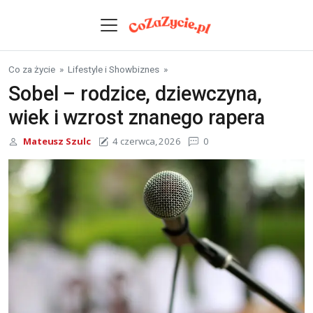
Skip to content
Co za życie
»
Lifestyle i Showbiznes
»
Sobel – rodzice, dziewczyna,
wiek i wzrost znanego rapera
Mateusz Szulc
4 czerwca, 2026
0