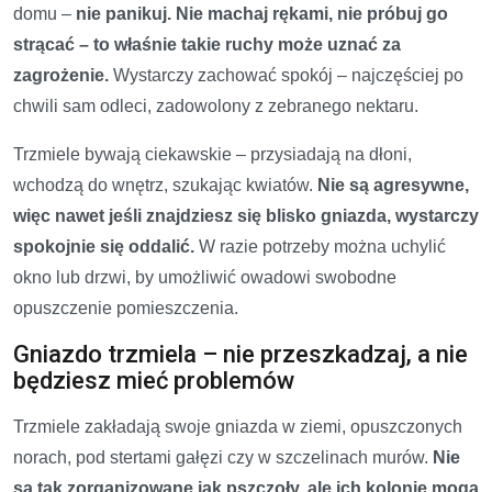
domu –
nie panikuj. Nie machaj rękami, nie próbuj go
strącać – to właśnie takie ruchy może uznać za
zagrożenie.
Wystarczy zachować spokój – najczęściej po
chwili sam odleci, zadowolony z zebranego nektaru.
Trzmiele bywają ciekawskie – przysiadają na dłoni,
wchodzą do wnętrz, szukając kwiatów.
Nie są agresywne,
więc nawet jeśli znajdziesz się blisko gniazda, wystarczy
spokojnie się oddalić.
W razie potrzeby można uchylić
okno lub drzwi, by umożliwić owadowi swobodne
opuszczenie pomieszczenia.
Gniazdo trzmiela – nie przeszkadzaj, a nie
będziesz mieć problemów
Trzmiele zakładają swoje gniazda w ziemi, opuszczonych
norach, pod stertami gałęzi czy w szczelinach murów.
Nie
są tak zorganizowane jak pszczoły, ale ich kolonie mogą