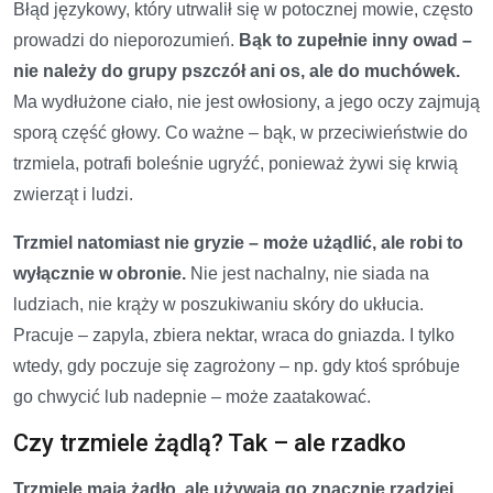
Błąd językowy, który utrwalił się w potocznej mowie, często
prowadzi do nieporozumień.
Bąk to zupełnie inny owad –
nie należy do grupy pszczół ani os, ale do muchówek.
Ma wydłużone ciało, nie jest owłosiony, a jego oczy zajmują
sporą część głowy. Co ważne – bąk, w przeciwieństwie do
trzmiela, potrafi boleśnie ugryźć, ponieważ żywi się krwią
zwierząt i ludzi.
Trzmiel natomiast nie gryzie – może użądlić, ale robi to
wyłącznie w obronie.
Nie jest nachalny, nie siada na
ludziach, nie krąży w poszukiwaniu skóry do ukłucia.
Pracuje – zapyla, zbiera nektar, wraca do gniazda. I tylko
wtedy, gdy poczuje się zagrożony – np. gdy ktoś spróbuje
go chwycić lub nadepnie – może zaatakować.
Czy trzmiele żądlą? Tak – ale rzadko
Trzmiele mają żądło, ale używają go znacznie rzadziej