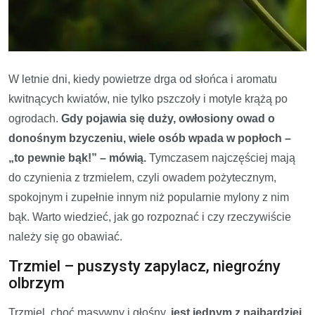
W letnie dni, kiedy powietrze drga od słońca i aromatu
kwitnących kwiatów, nie tylko pszczoły i motyle krążą po
ogrodach.
Gdy pojawia się duży, owłosiony owad o
donośnym bzyczeniu, wiele osób wpada w popłoch –
„to pewnie bąk!” – mówią.
Tymczasem najczęściej mają
do czynienia z trzmielem, czyli owadem pożytecznym,
spokojnym i zupełnie innym niż popularnie mylony z nim
bąk. Warto wiedzieć, jak go rozpoznać i czy rzeczywiście
należy się go obawiać.
Trzmiel – puszysty zapylacz, niegroźny
olbrzym
Trzmiel, choć masywny i głośny,
jest jednym z najbardziej