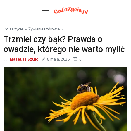
Skip to content
Co za życie
»
Żywienie i zdrowie
»
Trzmiel czy bąk? Prawda o
owadzie, którego nie warto mylić
Mateusz Szulc
8 maja, 2025
0