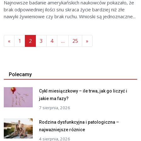
Najnowsze badanie amerykańskich naukowców pokazało, że
brak odpowiedniej ilości snu skraca życie bardziej niż złe
nawyki żywieniowe czy brak ruchu. Wnioski są jednoznaczne...
«
1
2
3
4
…
25
»
Polecamy
Cykl miesiączkowy – ile trwa, jak go liczyć i
jakie ma fazy?
7 sierpnia, 2026
Rodzina dysfunkcyjna i patologiczna –
najważniejsze różnice
4 sierpnia, 2026