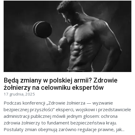
Będą zmiany w polskiej armii? Zdrowie
żołnierzy na celowniku ekspertów
17 grudnia, 2025
Podczas konferencji „Zdrowie żołnierza — wyzwanie
bezpiecznej przyszłości” eksperci, wojskowi i przedstawiciele
administracji publicznej mówili jednym głosem: ochrona
zdrowia żołnierzy to fundament bezpieczeństwa kraju.
Postulaty zmian obejmują zarówno regulacje prawne, jak...