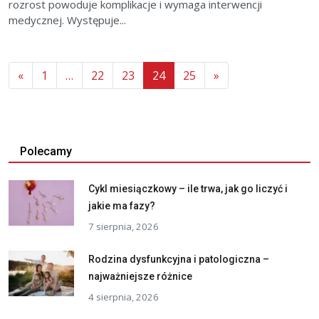
rozrost powoduje komplikacje i wymaga interwencji
medycznej. Występuje...
«
1
…
22
23
24
25
»
Polecamy
Cykl miesiączkowy – ile trwa, jak go liczyć i
jakie ma fazy?
7 sierpnia, 2026
Rodzina dysfunkcyjna i patologiczna –
najważniejsze różnice
4 sierpnia, 2026