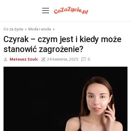
Skip to content
Co za życie
»
Moda i uroda
»
Czyrak – czym jest i kiedy może
stanowić zagrożenie?
Mateusz Szulc
24 kwietnia, 2025
0