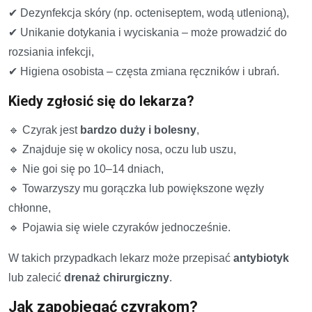
✔ Dezynfekcja skóry (np. octeniseptem, wodą utlenioną),
✔ Unikanie dotykania i wyciskania – może prowadzić do
rozsiania infekcji,
✔ Higiena osobista – częsta zmiana ręczników i ubrań.
Kiedy zgłosić się do lekarza?
🔹 Czyrak jest
bardzo duży i bolesny
,
🔹 Znajduje się w okolicy nosa, oczu lub uszu,
🔹 Nie goi się po 10–14 dniach,
🔹 Towarzyszy mu gorączka lub powiększone węzły
chłonne,
🔹 Pojawia się wiele czyraków jednocześnie.
W takich przypadkach lekarz może przepisać
antybiotyk
lub zalecić
drenaż chirurgiczny
.
Jak zapobiegać czyrakom?