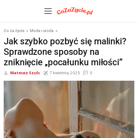
Skip to content
Co za życie
»
Moda i uroda
»
Jak szybko pozbyć się malinki?
Sprawdzone sposoby na
zniknięcie „pocałunku miłości”
Mateusz Szulc
7 kwietnia, 2025
0