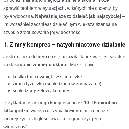
Chociaż malinka to niegroźna zmiana skórna, może
sprawić problem w sytuacjach, w których nie chcemy, by
była widoczna.
Najważniejsze to działać jak najszybciej
–
im wcześniej zaczniesz działać, tym większa szansa na
szybkie zredukowanie jej widoczności.
1. Zimny kompres – natychmiastowe działanie
Jeśli malinka dopiero co się pojawiła, kluczowe jest szybkie
zastosowanie
zimnego okładu
. Może to być:
kostka lodu owinięta w ściereczkę,
zimna łyżeczka (schłodzona w zamrażarce),
schłodzony żelowy kompres.
Przykładanie zimnego kompresu przez
10–15 minut co
kilka godzin
zwęża naczynia krwionośne, co może
zmniejszyć rozległość krwiaka i ograniczyć jego
widoczność.