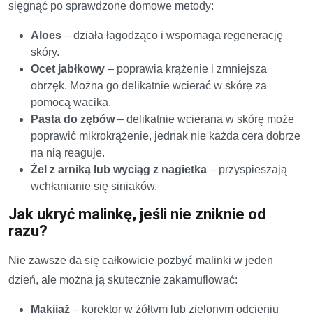
sięgnąć po sprawdzone domowe metody:
Aloes
– działa łagodząco i wspomaga regenerację
skóry.
Ocet jabłkowy
– poprawia krążenie i zmniejsza
obrzęk. Można go delikatnie wcierać w skórę za
pomocą wacika.
Pasta do zębów
– delikatnie wcierana w skórę może
poprawić mikrokrążenie, jednak nie każda cera dobrze
na nią reaguje.
Żel z arniką lub wyciąg z nagietka
– przyspieszają
wchłanianie się siniaków.
Jak ukryć malinkę, jeśli nie zniknie od
razu?
Nie zawsze da się całkowicie pozbyć malinki w jeden
dzień, ale można ją skutecznie zakamuflować:
Makijaż
– korektor w żółtym lub zielonym odcieniu