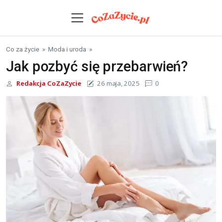
Skip to content
Co za życie
»
Moda i uroda
»
Jak pozbyć się przebarwień?
Redakcja CoZaZycie
26 maja, 2025
0