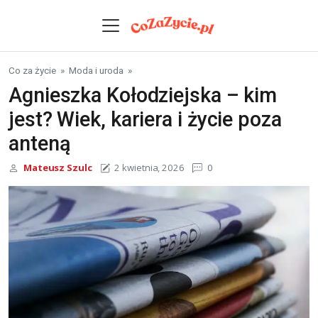
Skip to content
Co za życie
»
Moda i uroda
»
Agnieszka Kołodziejska – kim
jest? Wiek, kariera i życie poza
anteną
Mateusz Szulc
2 kwietnia, 2026
0