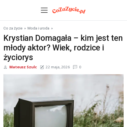
Skip to content
Co za życie
»
Moda i uroda
»
Krystian Domagała – kim jest ten
młody aktor? Wiek, rodzice i
życiorys
Mateusz Szulc
22 maja, 2026
0