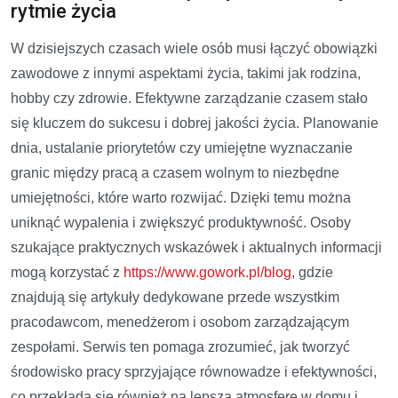
rytmie życia
W dzisiejszych czasach wiele osób musi łączyć obowiązki
zawodowe z innymi aspektami życia, takimi jak rodzina,
hobby czy zdrowie. Efektywne zarządzanie czasem stało
się kluczem do sukcesu i dobrej jakości życia. Planowanie
dnia, ustalanie priorytetów czy umiejętne wyznaczanie
granic między pracą a czasem wolnym to niezbędne
umiejętności, które warto rozwijać. Dzięki temu można
uniknąć wypalenia i zwiększyć produktywność. Osoby
szukające praktycznych wskazówek i aktualnych informacji
mogą korzystać z
https://www.gowork.pl/blog
, gdzie
znajdują się artykuły dedykowane przede wszystkim
pracodawcom, menedżerom i osobom zarządzającym
zespołami. Serwis ten pomaga zrozumieć, jak tworzyć
środowisko pracy sprzyjające równowadze i efektywności,
co przekłada się również na lepszą atmosferę w domu i