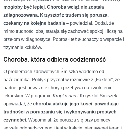
mogłoby być lepiej. Choroba wciąż nie została
zdiagnozowana. Krzysztof z trudem się porusza,
czekamy na kolejne badania –
powiedział. Dodał, że
mimo trudności obaj starają się zachować spokój i liczą na
przełom w diagnostyce. Poprosił też słuchaczy o wsparcie i
trzymanie kciuków.
Choroba, która odbiera codzienność
O problemach zdrowotnych Śmiszka wiadomo od
października. Polityk przyznał w rozmowie z „Faktem”, że
partner jest poważnie chory i przebywa na zwolnieniu
lekarskim. W programie
Kropka nad i
Krzysztof Śmiszek
opowiadał, że
choroba atakuje jego kości, powodując
trudności w poruszaniu się i wykonywaniu prostych
czynności
. Wspomniał, że porusza się przy pomocy
sprzętu ortopedycznego i jest w trakcie intensywnej terapii.