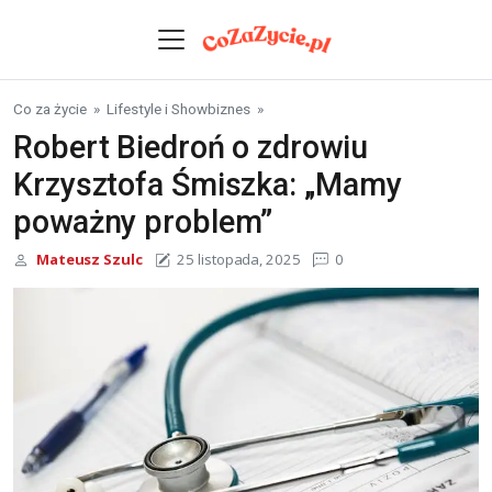
Skip to content
Co za życie
»
Lifestyle i Showbiznes
»
Robert Biedroń o zdrowiu
Krzysztofa Śmiszka: „Mamy
poważny problem”
Mateusz Szulc
25 listopada, 2025
0