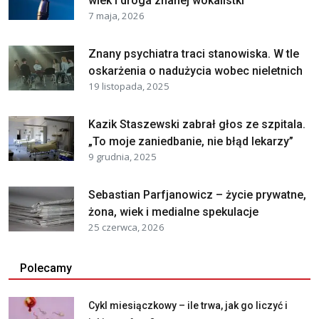
wiek i droga znanej wokalistki
7 maja, 2026
Znany psychiatra traci stanowiska. W tle
oskarżenia o nadużycia wobec nieletnich
19 listopada, 2025
Kazik Staszewski zabrał głos ze szpitala.
„To moje zaniedbanie, nie błąd lekarzy”
9 grudnia, 2025
Sebastian Parfjanowicz – życie prywatne,
żona, wiek i medialne spekulacje
25 czerwca, 2026
Polecamy
Cykl miesiączkowy – ile trwa, jak go liczyć i