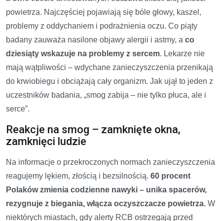
powietrza. Najczęściej pojawiają się bóle głowy, kaszel,
problemy z oddychaniem i podrażnienia oczu. Co piąty
badany zauważa nasilone objawy alergii i astmy, a
co
dziesiąty wskazuje na problemy z sercem
. Lekarze nie
mają wątpliwości – wdychane zanieczyszczenia przenikają
do krwiobiegu i obciążają cały organizm. Jak ujął to jeden z
uczestników badania, „smog zabija – nie tylko płuca, ale i
serce”.
Reakcje na smog – zamknięte okna,
zamknięci ludzie
Na informacje o przekroczonych normach zanieczyszczenia
reagujemy lękiem, złością i bezsilnością.
60 procent
Polaków zmienia codzienne nawyki – unika spacerów,
rezygnuje z biegania, włącza oczyszczacze powietrza.
W
niektórych miastach, gdy alerty RCB ostrzegają przed