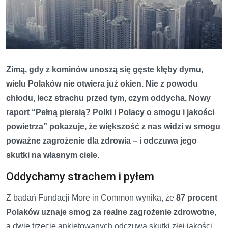
Zimą, gdy z kominów unoszą się gęste kłęby dymu,
wielu Polaków nie otwiera już okien. Nie z powodu
chłodu, lecz strachu przed tym, czym oddycha. Nowy
raport “Pełną piersią? Polki i Polacy o smogu i jakości
powietrza” pokazuje, że większość z nas widzi w smogu
poważne zagrożenie dla zdrowia – i odczuwa jego
skutki na własnym ciele.
Oddychamy strachem i pyłem
Z badań Fundacji More in Common wynika, że
87 procent
Polaków uznaje smog za realne zagrożenie zdrowotne
,
a dwie trzecie ankietowanych odczuwa skutki złej jakości