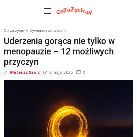
Skip to content
Co za życie
»
Żywienie i zdrowie
»
Uderzenia gorąca nie tylko w
menopauzie – 12 możliwych
przyczyn
Mateusz Szulc
8 maja, 2025
0